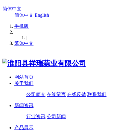
简体中文
简体中文
English
手机版
|
|
繁体中文
网站首页
关于我们
公司简介
在线留言
在线反馈
联系我们
新闻资讯
行业资讯
公司新闻
产品展示