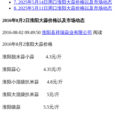
7. 2025年5月14日周口淮阳大蒜价格以及市场动态
8. 2025年5月11日周口淮阳大蒜价格以及市场动态
2016年8月2日淮阳大蒜价格以及市场动态
2016-08-02 09:49:50
淮阳县祥瑞蒜业有限公司
阅读
2016年8月2淮阳大蒜价格
淮阳脱水蒜小蒜 4.3元/斤
淮阳蒜心 4.35元/斤
淮阳小混级扒米蒜 4.8元/斤
淮阳大混级扒米蒜 5元/斤
淮阳级蒜 5.5元/斤