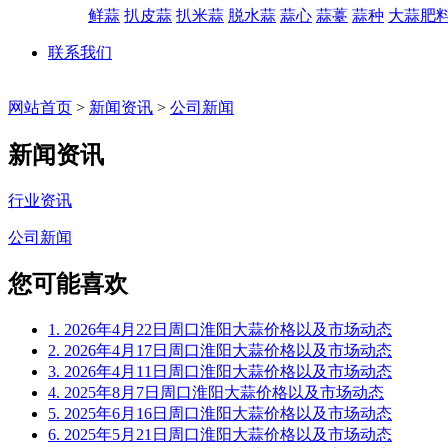
鲜蒜
扒皮蒜
扒米蒜
脱水蒜
蒜心
蒜薹
蒜种
大蒜肥
联系我们
网站首页
>
新闻资讯
>
公司新闻
新闻资讯
行业资讯
公司新闻
您可能喜欢
1. 2026年4月22日周口淮阳大蒜价格以及市场动态
2. 2026年4月17日周口淮阳大蒜价格以及市场动态
3. 2026年4月11日周口淮阳大蒜价格以及市场动态
4. 2025年8月7日周口淮阳大蒜价格以及市场动态
5. 2025年6月16日周口淮阳大蒜价格以及市场动态
6. 2025年5月21日周口淮阳大蒜价格以及市场动态