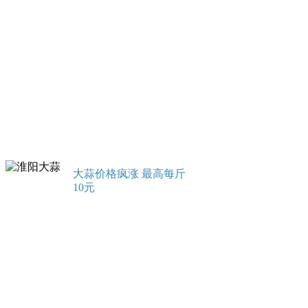
大蒜价格疯涨 最高每斤
10元