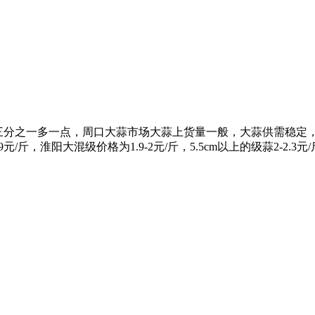
经销售三分之一多一点，周口大蒜市场大蒜上货量一般，大蒜供需稳
9元/斤，淮阳大混级价格为1.9-2元/斤，5.5cm以上的级蒜2-2.