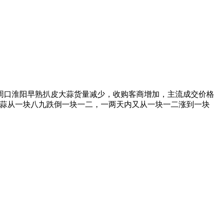
，周口淮阳早熟扒皮大蒜货量减少，收购客商增加，主流成交价格
内淮阳扒皮蒜从一块八九跌倒一块一二，一两天内又从一块一二涨到一块