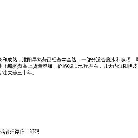
生长和成熟，淮阳早熟蒜已经基本全熟，一部分适合脱水和晾晒
蒜薹扫尾，本地晚熟蒜薹上货量增加，价格0.9-1元/斤左右，几天
专注大蒜三十年。
或者扫微信二维码