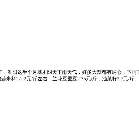
一样，淮阳这半个月基本阴天下雨天气，好多大蒜都有焖心，下
蒜米料2-2.2元/斤左右，兰花豆蚕豆2.35元/斤，油菜籽2.