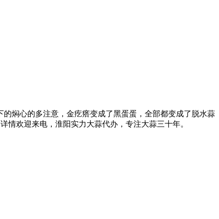
雨下的焖心的多注意，金疙瘩变成了黑蛋蛋，全部都变成了脱水蒜
7元/斤。详情欢迎来电，淮阳实力大蒜代办，专注大蒜三十年。