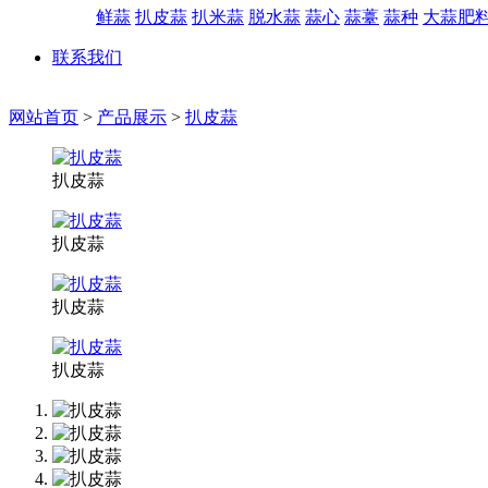
鲜蒜
扒皮蒜
扒米蒜
脱水蒜
蒜心
蒜薹
蒜种
大蒜肥
联系我们
网站首页
>
产品展示
>
扒皮蒜
扒皮蒜
扒皮蒜
扒皮蒜
扒皮蒜