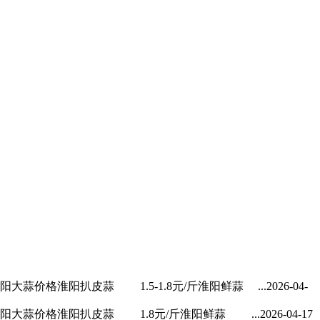
阳大蒜
价格淮阳扒皮蒜 1.5-1.8元/斤淮阳鲜蒜 ...
2026-04-
阳大蒜
价格淮阳扒皮蒜 1.8元/斤淮阳鲜蒜 ...
2026-04-17