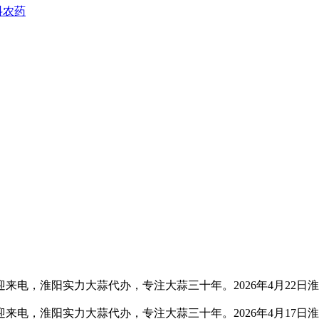
料农药
来电，淮阳实力大蒜代办，专注大蒜三十年。2026年4月22日
淮
来电，淮阳实力大蒜代办，专注大蒜三十年。2026年4月17日
淮