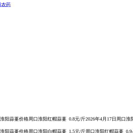
料农药
市淮阳
蒜薹价格
周口淮阳红帽蒜薹 0.8元/斤2026年4月17日周口淮
市淮阳
蒜薹价格
周口淮阳白帽蒜薹 1.5元/斤周口淮阳红帽蒜薹 0.9-